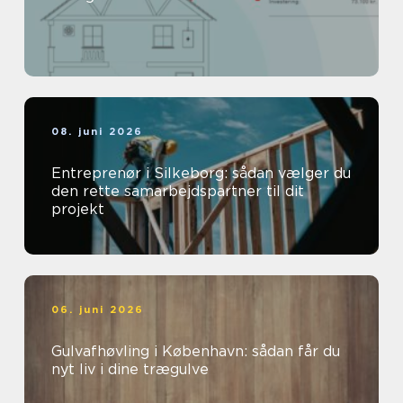
08. juni 2026
Entreprenør i Silkeborg: sådan vælger du
den rette samarbejdspartner til dit
projekt
06. juni 2026
Gulvafhøvling i København: sådan får du
nyt liv i dine trægulve