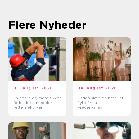
Flere Nyheder
05. august 2026
04. august 2026
En bedre og mere sikker
Undgå slæb og bestil et
forbindelse med den
flyttefirma i
rette elektriker i
Frederikshavn
Albertslund