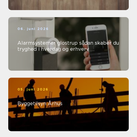
06. juni 2026
Alarmsystemer glostrup sådan skaber du
tryghed i hverdag og erhverv
05. juni 2026
Byggetilsyn Århus