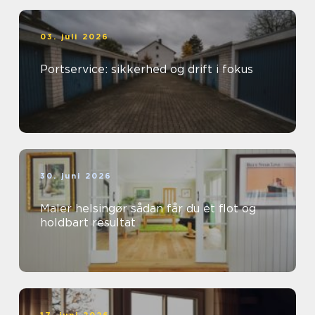
03. juli 2026
Portservice: sikkerhed og drift i fokus
30. juni 2026
Maler helsingør sådan får du et flot og
holdbart resultat