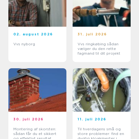
02. august 2026
31. juli 2026
Vvs nyborg
Vvs ringkøbing sådan
vælger du den rette
fagmand til dit projekt
30. juli 2026
11. juli 2026
Montering af skorsten:
Til hverdagens små og
sådan får du et sikkert
store problemer: find en
og effektivt resultat
dygtig kloakmester i