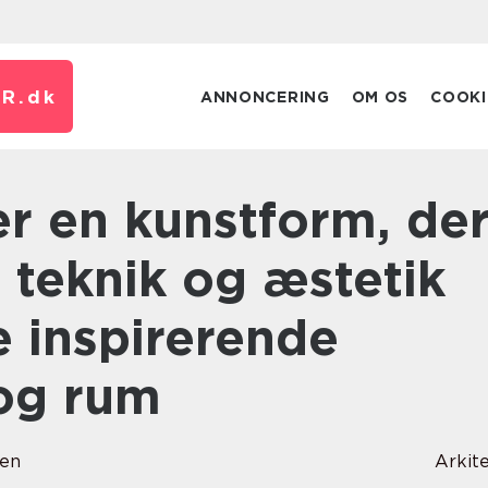
R.
dk
ANNONCERING
OM OS
COOKI
 teknik og æstetik
e inspirerende
og rum
sen
Arkit