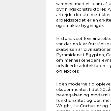
sammen med et team af ko
bygningskonstruktører. A
arbejde direkte med klien
arbejdsstedet er en arkit
og smukke bygninger.
Historisk set kan arkitekt
var der en klar forståelse
skabelsen af civilisation
Pyramidene i Egypten, Co
om menneskehedens evne t
udviklede arkitekturen sig
og epoker.
I den moderne tid opleved
eksperimenter. I det 20. 
bevægelsen og modernism
funktionalitet og den men
Wright, Le Corbusier og F