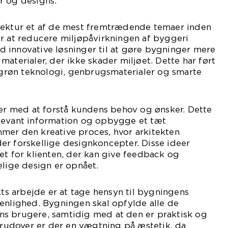
r og designs.
tektur et af de mest fremtrædende temaer inden
r at reducere miljøpåvirkningen af byggeri
 innovative løsninger til at gøre bygninger mere
aterialer, der ikke skader miljøet. Dette har ført
f grøn teknologi, genbrugsmaterialer og smarte
ter med at forstå kundens behov og ønsker. Dette
levant information og opbygge et tæt
mer den kreative proces, hvor arkitekten
er forskellige designkoncepter. Disse ideer
et for klienten, der kan give feedback og
elige design er opnået.
kts arbejde er at tage hensyn til bygningens
enlighed. Bygningen skal opfylde alle de
s brugere, samtidig med at den er praktisk og
Derudover er der en vægtning på æstetik, da