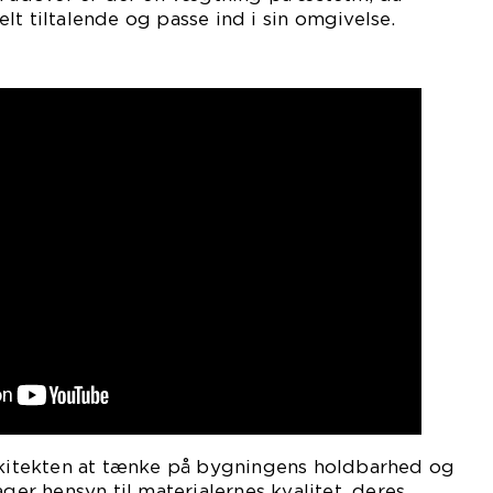
lt tiltalende og passe ind i sin omgivelse.
arkitekten at tænke på bygningens holdbarhed og
ager hensyn til materialernes kvalitet, deres