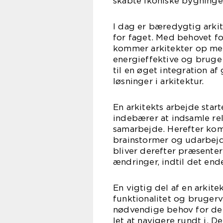
skabte ikoniske bygninge
I dag er bæredygtig arki
for faget. Med behovet fo
kommer arkitekter op med
energieffektive og bruge m
til en øget integration a
løsninger i arkitektur.
En arkitekts arbejde star
indebærer at indsamle re
samarbejde. Herefter kom
brainstormer og udarbejd
bliver derefter præsenter
ændringer, indtil det end
En vigtig del af en arkite
funktionalitet og brugerv
nødvendige behov for den
let at navigere rundt i. 