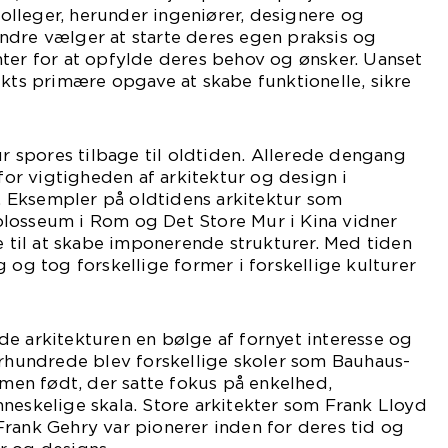
lleger, herunder ingeniører, designere og
ndre vælger at starte deres egen praksis og
ter for at opfylde deres behov og ønsker. Uanset
ekts primære opgave at skabe funktionelle, sikre
ur spores tilbage til oldtiden. Allerede dengang
 for vigtigheden af arkitektur og design i
er. Eksempler på oldtidens arkitektur som
losseum i Rom og Det Store Mur i Kina vidner
il at skabe imponerende strukturer. Med tiden
 og tog forskellige former i forskellige kulturer
e arkitekturen en bølge af fornyet interesse og
århundrede blev forskellige skoler som Bauhaus-
en født, der satte fokus på enkelhed,
neskelige skala. Store arkitekter som Frank Lloyd
rank Gehry var pionerer inden for deres tid og