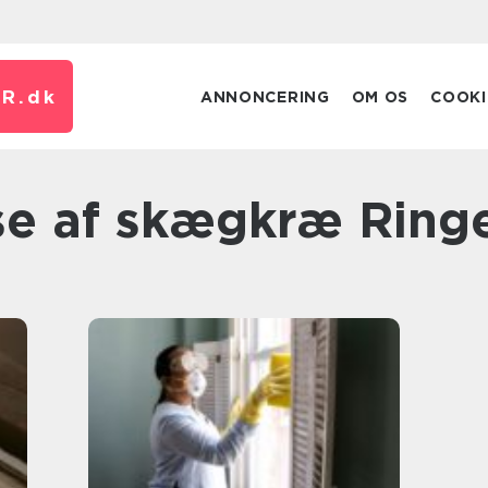
R.
dk
ANNONCERING
OM OS
COOKI
se af skægkræ Ring