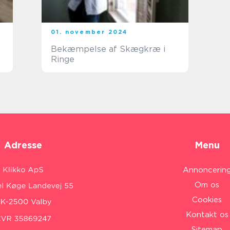
01. november 2024
Bekæmpelse af Skægkræ i
Ringe
Adresse
Menu
Annoncerin
Om os
Cookies
Kontakt os
Sitemap