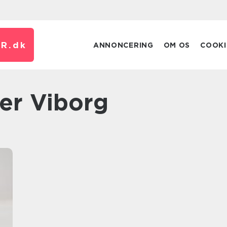
R.
dk
ANNONCERING
OM OS
COOKI
ger Viborg