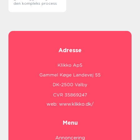
den kompleks process
Adresse
web:
www.klikko.dk/
Menu
Annoncering