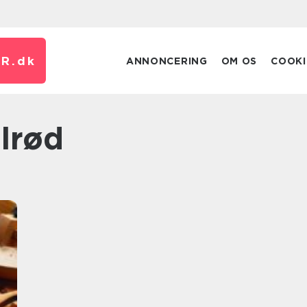
R.
dk
ANNONCERING
OM OS
COOKI
olrød