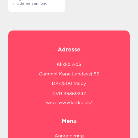
moderne samfund
Adresse
web:
www.klikko.dk/
Menu
Annoncering