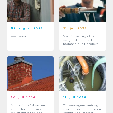
02. august 2026
31. juli 2026
Vvs nyborg
Vvs ringkøbing sådan
vælger du den rette
fagmand til dit projekt
30. juli 2026
11. juli 2026
Montering af skorsten:
Til hverdagens små og
sådan får du et sikkert
store problemer: find en
og effektivt resultat
dygtig kloakmester i