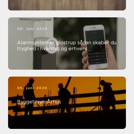
06. juni 2026
Alarmsystemer glostrup sådan skaber du
tryghed i hverdag og erhverv
05. juni 2026
Byggetilsyn Århus