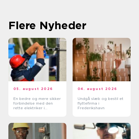
Flere Nyheder
05. august 2026
04. august 2026
En bedre og mere sikker
Undgå slæb og bestil et
forbindelse med den
flyttefirma i
rette elektriker i
Frederikshavn
Albertslund