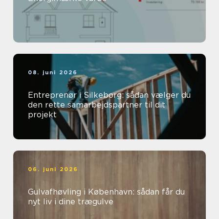
08. juni 2026
Entreprenør i Silkeborg: sådan vælger du
den rette samarbejdspartner til dit
projekt
06. juni 2026
Gulvafhøvling i København: sådan får du
nyt liv i dine trægulve