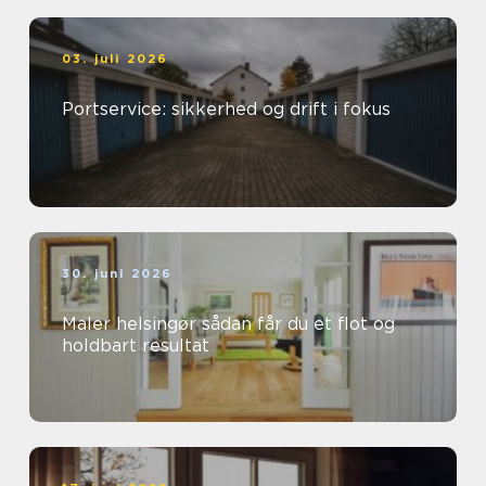
03. juli 2026
Portservice: sikkerhed og drift i fokus
30. juni 2026
Maler helsingør sådan får du et flot og
holdbart resultat