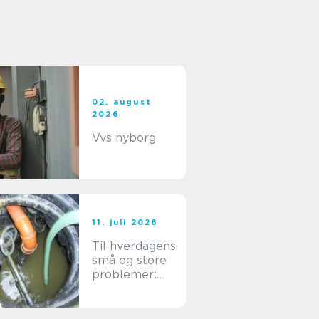
02. august
2026
Vvs nyborg
11. juli 2026
Til hverdagens
små og store
problemer:
find en dygtig
kloakmester i
Kolding