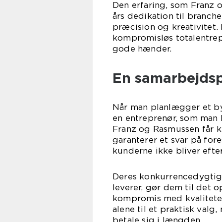
Den erfaring, som Franz o
års dedikation til branch
præcision og kreativitet. 
kompromisløs totalentrepr
gode hænder.
En samarbejdsp
Når man planlægger et byg
en entreprenør, som man 
Franz og Rasmussen får k
garanterer et svar på fore
kunderne ikke bliver eft
Deres konkurrencedygtig
leverer, gør dem til det o
kompromis med kvaliteten
alene til et praktisk val
betale sig i længden.