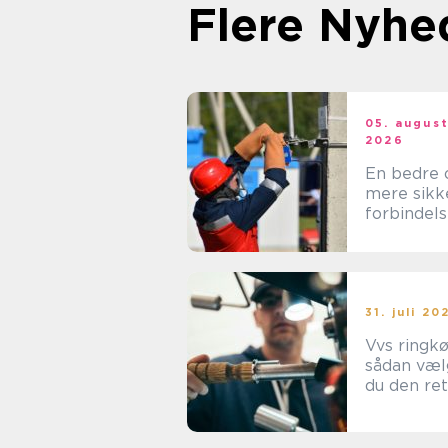
Flere Nyhe
05. augus
2026
En bedre 
mere sikk
forbindel
med den r
elektriker 
Albertslu
31. juli 20
Vvs ringk
sådan væl
du den re
fagmand ti
projekt