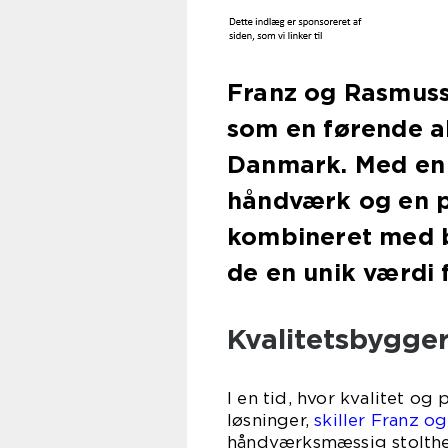
Franz og Rasmusse
som en førende a
Danmark. Med en s
håndværk og en pa
kombineret med b
de en unik værdi 
Kvalitetsbygger
I en tid, hvor kvalitet o
løsninger,
skiller Franz o
håndværksmæssig stolthed