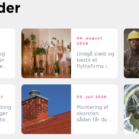
der
t
04. august
2026
og
Undgå slæb og
er
bestil et
se
flyttefirma i
ette
Frederikshavn
i
nd
26
30. juli 2026
øbing
Montering af
ger
skorsten:
tte
sådan får du et
l dit
sikkert og
effektivt
resultat