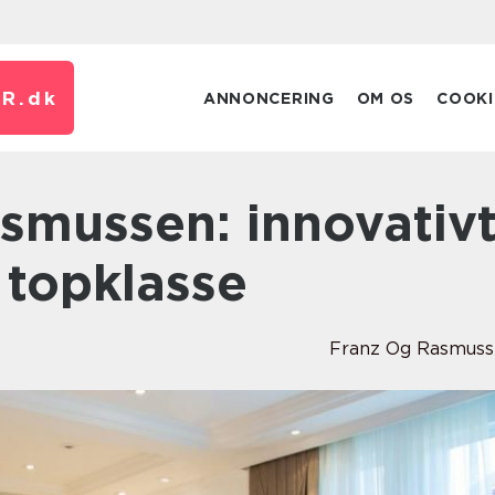
R.
dk
ANNONCERING
OM OS
COOKI
 topklasse
Franz Og Rasmus