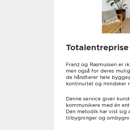
Totalentrepris
Franz og Rasmussen er ikk
men også for deres muligh
de håndterer hele byggepro
kontinuitet og mindsker ri
Denne service giver kunde
kommunikere med én entre
Den metodik har vist sig 
tilbygninger og ombygnin