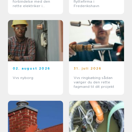
forbindelse med den
flyttefirma i
rette elektriker i
Frederikshavn
Albertslund
02. august 2026
31. juli 2026
Vvs nyborg
Vvs ringkøbing sådan
vælger du den rette
fagmand til dit projekt