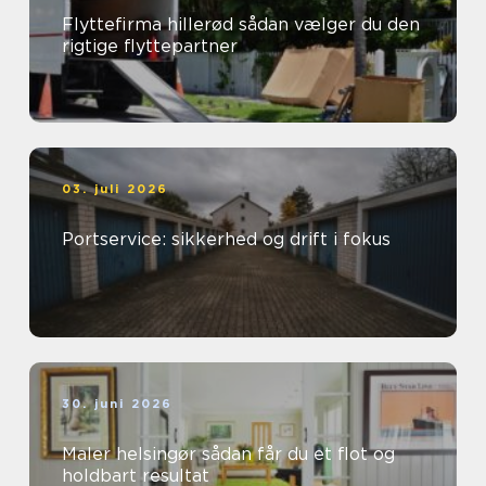
Flyttefirma hillerød sådan vælger du den
rigtige flyttepartner
03. juli 2026
Portservice: sikkerhed og drift i fokus
30. juni 2026
Maler helsingør sådan får du et flot og
holdbart resultat