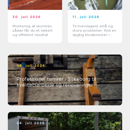
30. juli 2026
11. juli 2026
Montering af skorsten:
Til hverdagens små og
sådan får du et sikkert
store problemer: find en
og effektivt resultat
dygtig kloakmester i
Kolding
06. juli 2026
Professionel tømrer i Silkeborg til
kvalitetsarbejde og renoveringer
04. juli 2026