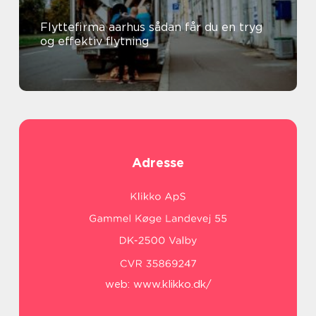
Flyttefirma aarhus sådan får du en tryg
og effektiv flytning
Adresse
web:
www.klikko.dk/