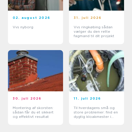
02. august 2026
31. juli 2026
Vvs nyborg
Vvs ringkøbing sådan
vælger du den rette
fagmand til dit projekt
30. juli 2026
11. juli 2026
Montering af skorsten:
Til hverdagens små og
sådan får du et sikkert
store problemer: find en
og effektivt resultat
dygtig kloakmester i
Kolding