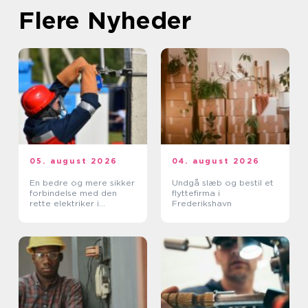
Flere Nyheder
05. august 2026
04. august 2026
En bedre og mere sikker
Undgå slæb og bestil et
forbindelse med den
flyttefirma i
rette elektriker i
Frederikshavn
Albertslund