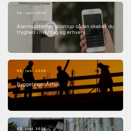
06. juni 2026
Alarmsystemer glostrup sådan skaber du
tryghed i hverdag og erhverv
05. juni 2026
Byggetilsyn Århus
03. juni 2026