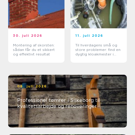
30. juli 2026
11. juli 2026
Montering af skorsten:
Til hverdagens små og
sådan får du et sikkert
store problemer: find en
og effektivt resultat
dygtig kloakmester i
Kolding
06. juli 2026
Professionel tømrer i Silkeborg til
kvalitetsarbejde og renoveringer