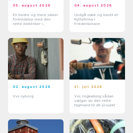
05. august 2026
04. august 2026
En bedre og mere sikker
Undgå slæb og bestil et
forbindelse med den
flyttefirma i
rette elektriker i
Frederikshavn
Albertslund
02. august 2026
31. juli 2026
Vvs nyborg
Vvs ringkøbing sådan
vælger du den rette
fagmand til dit projekt