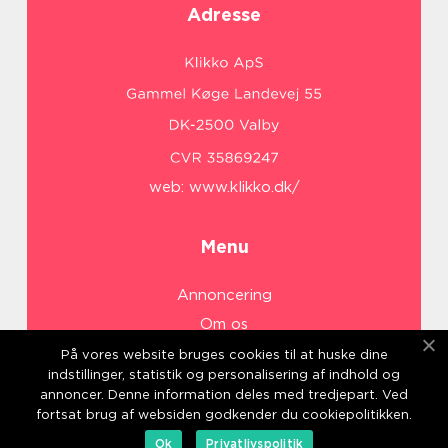
Adresse
web:
www.klikko.dk/
Menu
Annoncering
Om os
Cookies
På vores website bruges cookies til at huske dine
indstillinger, statistik og personalisering af indhold og
Kontakt os
annoncer. Denne information deles med tredjepart. Ved
Sitemap
fortsat brug af websiden godkender du cookiepolitikken.
Ok
Privatlivspolitik