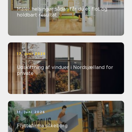
Maler helsingør sådan får du et flot og
holdbart resultat
17. juni 2026
Udskiftning af vinduer i Nordsjælland for
private
11. juni 2026
Flyttefirma silkeborg