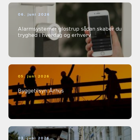
06. juni 2026
Alarmsystemer glostrup sådan skaber du
tryghed i hverdag og erhverv
05. juni 2026
Byggetilsyn Århus
03. juni 2026