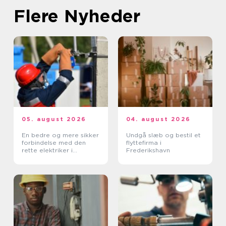
Flere Nyheder
05. august 2026
04. august 2026
En bedre og mere sikker
Undgå slæb og bestil et
forbindelse med den
flyttefirma i
rette elektriker i
Frederikshavn
Albertslund