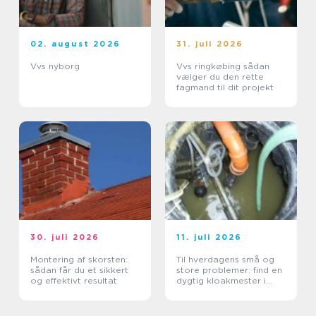
02. august 2026
31. juli 2026
Vvs nyborg
Vvs ringkøbing sådan
vælger du den rette
fagmand til dit projekt
30. juli 2026
11. juli 2026
Montering af skorsten:
Til hverdagens små og
sådan får du et sikkert
store problemer: find en
og effektivt resultat
dygtig kloakmester i
Kolding