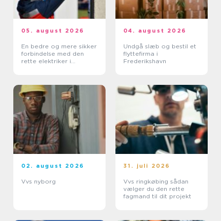
05. august 2026
04. august 2026
En bedre og mere sikker
Undgå slæb og bestil et
forbindelse med den
flyttefirma i
rette elektriker i
Frederikshavn
Albertslund
02. august 2026
31. juli 2026
Vvs nyborg
Vvs ringkøbing sådan
vælger du den rette
fagmand til dit projekt