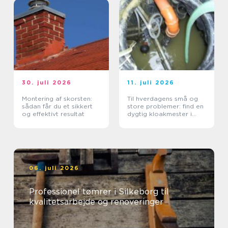
30. juli 2026
11. juli 2026
Montering af skorsten:
Til hverdagens små og
sådan får du et sikkert
store problemer: find en
og effektivt resultat
dygtig kloakmester i
Kolding
06. juli 2026
Professionel tømrer i Silkeborg til
kvalitetsarbejde og renoveringer