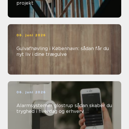
projekt
06. juni 2026
Gulvafhøvling i København: sådan får du
nyt liv i dine trægulve
06. juni 2026
Alarmsystemer glostrup sådan skaber du
tryghed i hverdag og erhverv