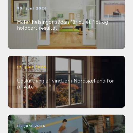
30. juni 2026
Maler helsingør sådan får du et flot og
holdbart resultat
17. juni 2026
Udskiftning af vinduer i Nordsjælland for
private
11. juni 2026