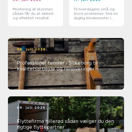
Montering af skorsten:
Til hverdagens små og
sådan får du et sikkert
store problemer: find en
og effektivt resultat
dygtig kloakmester i
Kolding
06. juli 2026
Professionel tømrer i Silkeborg til
kvalitetsarbejde og renoveringer
04. juli 2026
Flyttefirma hillerød sådan vælger du den
rigtige flyttepartner