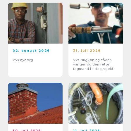
02. august 2026
31. juli 2026
Vvs nyborg
Vvs ringkøbing sådan
vælger du den rette
fagmand til dit projekt
30. juli 2026
11. juli 2026