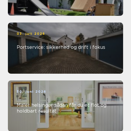
03. juli 2026
Portservice: sikkerhed og drift i fokus
30. juni 2026
Maler helsingør sådan får du et flot og
holdbart resultat