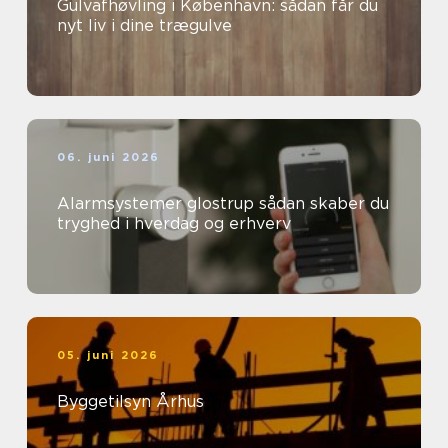
Gulvafhøvling i København: sådan får du
nyt liv i dine trægulve
06. juni 2026
Alarmsystemer glostrup sådan skaber du
tryghed i hverdag og erhverv
05. juni 2026
Byggetilsyn Århus