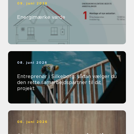
09. juni 2026
Energimærke varde
08. juni 2026
Entreprenør i Silkeborg: sådan vælger du
den rette samarbejdspartner til dit
projekt
06. juni 2026