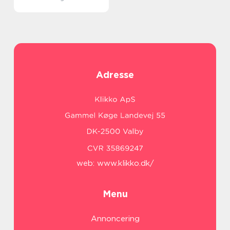
Adresse
web:
www.klikko.dk/
Menu
Annoncering