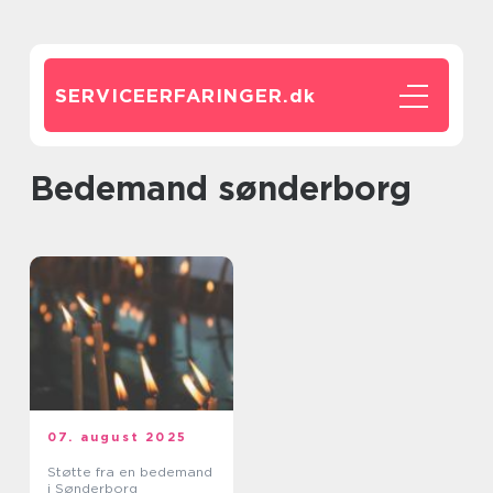
SERVICEERFARINGER.
dk
bedemand sønderborg
07. august 2025
Støtte fra en bedemand
i Sønderborg