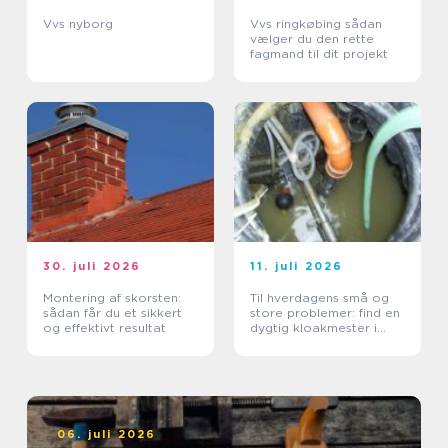
Vvs nyborg
Vvs ringkøbing sådan
vælger du den rette
fagmand til dit projekt
30. juli 2026
11. juli 2026
Montering af skorsten:
Til hverdagens små og
sådan får du et sikkert
store problemer: find en
og effektivt resultat
dygtig kloakmester i
Kolding
06. juli 2026