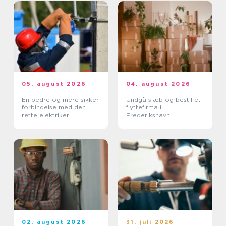
05. august 2026
04. august 2026
En bedre og mere sikker
Undgå slæb og bestil et
forbindelse med den
flyttefirma i
rette elektriker i
Frederikshavn
Albertslund
02. august 2026
31. juli 2026