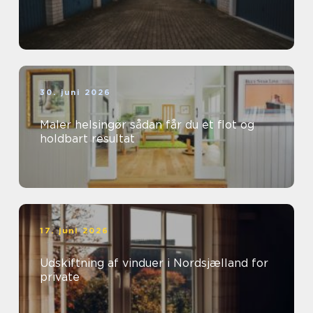
30. juni 2026
Maler helsingør sådan får du et flot og
holdbart resultat
17. juni 2026
Udskiftning af vinduer i Nordsjælland for
private