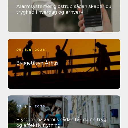
Alarmsystemer glostrup sådan skaber du
tryghed i hverdag og erhverv
05. juni 2026
Byggetilsyn Århus
03. juni 2026
Flyttefirma aarhus sådan får du en tryg
og effektiv flytning