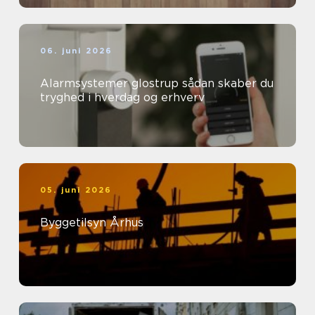
06. juni 2026
Alarmsystemer glostrup sådan skaber du
tryghed i hverdag og erhverv
05. juni 2026
Byggetilsyn Århus