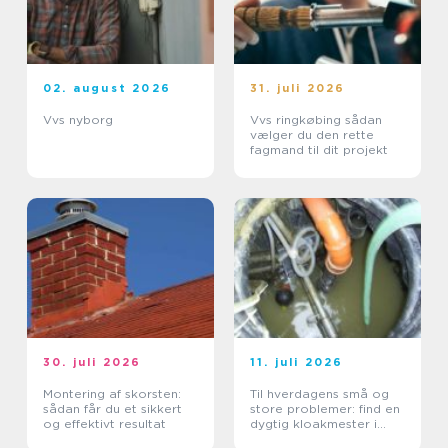
02. august 2026
31. juli 2026
Vvs nyborg
Vvs ringkøbing sådan
vælger du den rette
fagmand til dit projekt
30. juli 2026
11. juli 2026
Montering af skorsten:
Til hverdagens små og
sådan får du et sikkert
store problemer: find en
og effektivt resultat
dygtig kloakmester i
Kolding