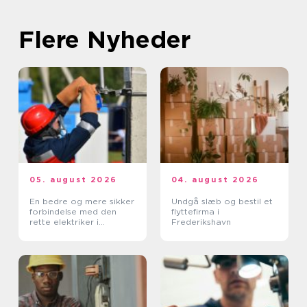
Flere Nyheder
05. august 2026
04. august 2026
En bedre og mere sikker
Undgå slæb og bestil et
forbindelse med den
flyttefirma i
rette elektriker i
Frederikshavn
Albertslund