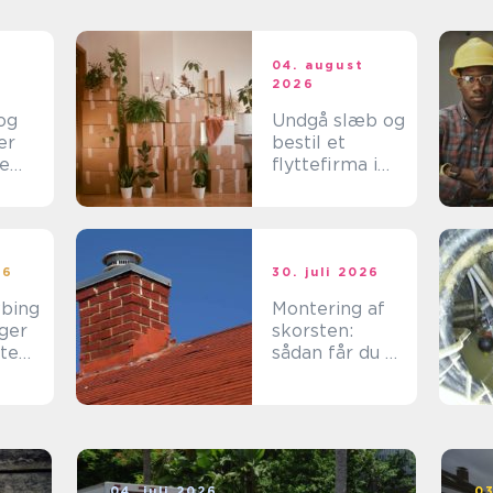
t
04. august
2026
og
Undgå slæb og
er
bestil et
se
flyttefirma i
ette
Frederikshavn
i
nd
26
30. juli 2026
øbing
Montering af
ger
skorsten:
tte
sådan får du et
l dit
sikkert og
effektivt
resultat
04. juli 2026
03