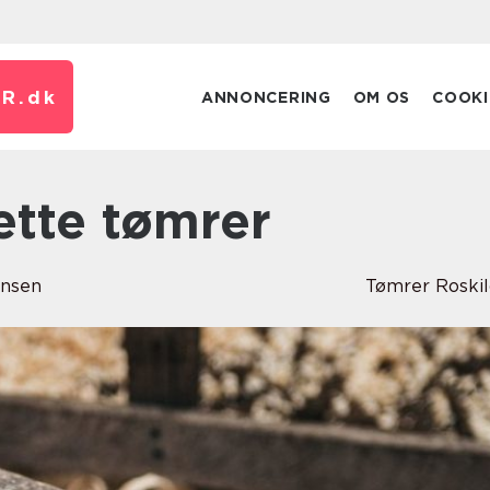
R.
dk
ANNONCERING
OM OS
COOKI
ette tømrer
ensen
Tømrer Roski