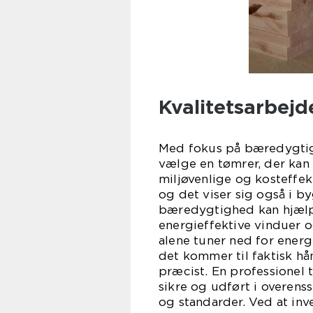
Kvalitetsarbej
Med fokus på bæredygtigt 
vælge en tømrer, der kan
miljøvenlige og kosteffekt
og det viser sig også i 
bæredygtighed kan hjælpe
energieffektive vinduer o
alene tuner ned for ener
det kommer til faktisk h
præcist. En professionel tø
sikre og udført i overe
og standarder. Ved at inv