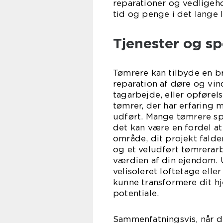
reparationer og vedligeho
tid og penge i det lange 
Tjenester og sp
Tømrere kan tilbyde en br
reparation af døre og vind
tagarbejde, eller opførel
tømrer, der har erfaring 
udført. Mange tømrere sp
det kan være en fordel at 
område, dit projekt falde
og et veludført tømrerarb
værdien af din ejendom. 
velisoleret loftetage elle
kunne transformere dit h
pote
Sammenfatningsvis, når d