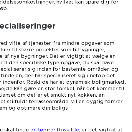
ldelsesomkostninger, hvilket kan spare dig for
løb.
ecialiseringer
ed vifte af tjenester, fra mindre opgaver som
uer til større projekter som tilbygninger,
se af nye bygninger. Det er vigtigt at vælge en
med den specifikke type opgave, du skal have
ecialiserer sig inden for bestemte områder, og
finde en, der har specialiseret sig i netop det
r indenfor. Roskilde har et dynamisk boligmarked,
ejde kan gøre en stor forskel, når det kommer til
Uanset om det er et smukt nyt køkken, en
r et stilfuldt terrasseområde, vil en dygtig tømrer
jem og optimere din boligs
ntiale.
u skal finde
en tømrer Roskilde
, er det vigtigt at