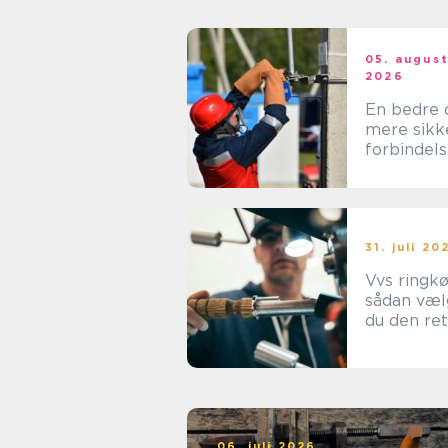
05. augus
2026
En bedre 
mere sikk
forbindel
med den r
elektriker 
Albertslu
31. juli 20
Vvs ringk
sådan væl
du den re
fagmand ti
projekt
06. juli 2026