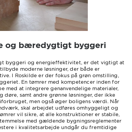
de og bæredygtigt byggeri
byggeri og energieffektivitet, er det vigtigt at
 tilbyde moderne løsninger, der både er
ive. I Roskilde er der fokus på grøn omstilling,
byggeriet. En tømrer med kompetencer inden for
 med at integrere genanvendelige materialer,
g døre, samt andre grønne løsninger, der ikke
giforbruget, men også øger boligens værdi. Når
åndværk, skal arbejdet udføres omhyggeligt og
mrer vil sikre, at alle konstruktioner er stabile,
nsstemmelse med gældende bygningsreglementer
estere i kvalitetsarbejde undgår du fremtidige