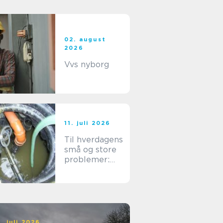
02. august
2026
Vvs nyborg
11. juli 2026
Til hverdagens
små og store
problemer:
find en dygtig
kloakmester i
Kolding
. juli 2026